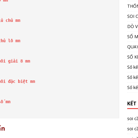
THỐ
SOI 
DÒ V
SỔ 
QUA
SỐ K
Số kế
Số kế
Số k
KẾT
soi c
ẩn
soi c