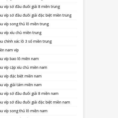
ầu víp sớ đầu đuôi giải 8 miền trung
ầu víp sớ đầu đuôi giải đặc biệt miền trung
ầu víp song thủ lô miền trung
ầu víp xíu chủ miền trung
ầu chính xác lô 3 số miền trung
iền nam víp
ầu víp bao lô miền nam
ầu víp cặp xíu chủ miền nam
ầu víp đặc biệt miền nam
ầu víp giải tám miền nam
ầu víp sớ đầu đuôi giải 8 miền nam
ầu víp sớ đầu đuôi giải đặc biệt miền nam
ầu víp song thủ lô miền nam