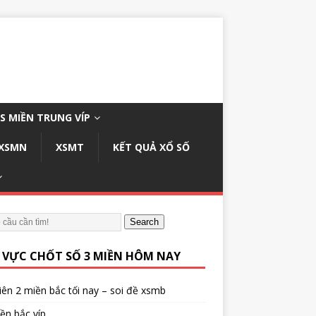
S MIỀN TRUNG VÍP
XSMN
XSMT
KẾT QUẢ XỔ SỐ
Search
 VỰC CHỐT SỐ 3 MIỀN HÔM NAY
iên 2 miền bắc tối nay – soi đề xsmb
ền bắc víp