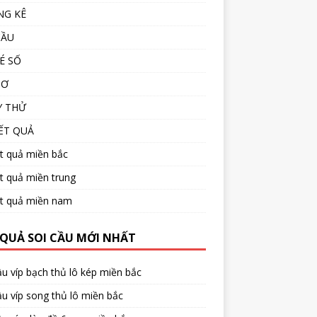
NG KÊ
CẦU
É SỐ
MƠ
Y THỬ
ẾT QUẢ
t quả miền bắc
t quả miền trung
ết quả miền nam
 QUẢ SOI CẦU MỚI NHẤT
ầu víp bạch thủ lô kép miền bắc
ầu víp song thủ lô miền bắc