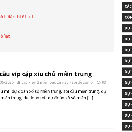
CÁC
CÔN
DỰ
DỰ 
DỰ 
DỰ 
DỰ 
 cầu víp cặp xíu chủ miền trung
06/2026
cặp xiên 2 miền bắc tối nay - soi đề xsmb
93
DỰ 
au mt, dự đoán xổ số miền trung, soi cầu miền trung, dự
DỰ 
miền trung, du doan mt, dự đoán xổ số miền
[…]
DỰ 
DỰ 
DỰ 