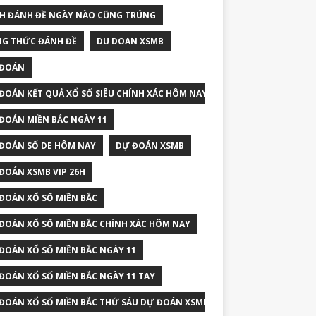
H ĐÁNH ĐỀ NGÀY NÀO CŨNG TRÚNG
G THỨC ĐÁNH ĐỀ
DU DOAN XSMB
 ĐOÁN
ĐOÁN KẾT QUẢ XỔ SỐ SIÊU CHÍNH XÁC HÔM NAY
ĐOÁN MIỀN BẮC NGÀY 11
ĐOÁN SỐ DE HÔM NAY
DỰ ĐOÁN XSMB
ĐOÁN XSMB VIP 26H
ĐOÁN XỔ SỐ MIỀN BẮC
ĐOÁN XỔ SỐ MIỀN BẮC CHÍNH XÁC HÔM NAY
ĐOÁN XỔ SỐ MIỀN BẮC NGÀY 11
ĐOÁN XỔ SỐ MIỀN BẮC NGÀY 11 TAY
ĐOÁN XỔ SỐ MIỀN BẮC THỨ SÁU DỰ ĐOÁN XSMB KẾT QUẢ XỔ SỐ MIỀN BẮC