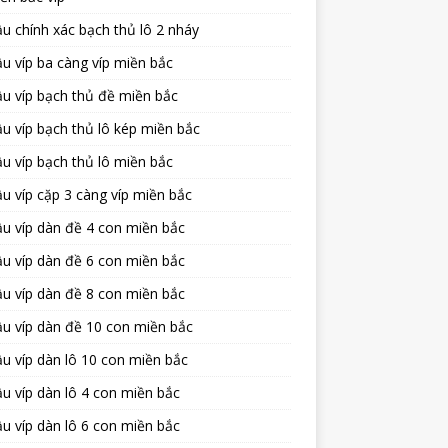
ầu chính xác bạch thủ lô 2 nháy
ầu víp ba càng víp miền bắc
ầu víp bạch thủ đề miền bắc
ầu víp bạch thủ lô kép miền bắc
ầu víp bạch thủ lô miền bắc
ầu víp cặp 3 càng víp miền bắc
ầu víp dàn đề 4 con miền bắc
ầu víp dàn đề 6 con miền bắc
ầu víp dàn đề 8 con miền bắc
ầu víp dàn đề 10 con miền bắc
ầu víp dàn lô 10 con miền bắc
ầu víp dàn lô 4 con miền bắc
ầu víp dàn lô 6 con miền bắc