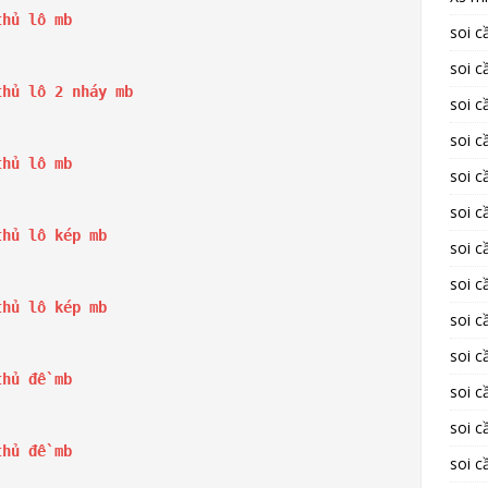
soi c
soi c
soi c
soi c
soi c
soi c
soi c
soi c
soi c
soi c
soi c
soi c
soi c