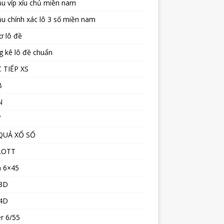
ầu víp xíu chủ miền nam
ầu chính xác lô 3 số miền nam
ơ lô đề
 kê lô đề chuẩn
 TIẾP XS
B
N
T
QUẢ XỔ SỐ
LOTT
 6×45
3D
4D
r 6/55