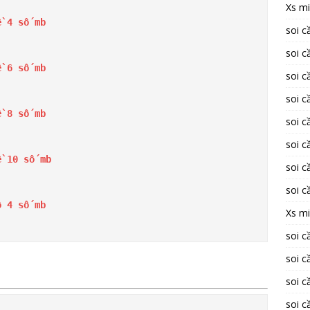
Xs mi
soi c
soi c
soi c
soi c
soi c
soi c
soi c
soi c
Xs mi
soi c
soi c
soi c
soi c