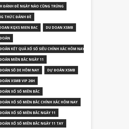
H ĐÁNH ĐỀ NGÀY NÀO CŨNG TRÚNG
G THỨC ĐÁNH ĐỀ
DOAN KQXS MIEN BAC
DU DOAN XSMB
 ĐOÁN
ĐOÁN KẾT QUẢ XỔ SỐ SIÊU CHÍNH XÁC HÔM NAY
ĐOÁN MIỀN BẮC NGÀY 11
ĐOÁN SỐ DE HÔM NAY
DỰ ĐOÁN XSMB
ĐOÁN XSMB VIP 26H
ĐOÁN XỔ SỐ MIỀN BẮC
ĐOÁN XỔ SỐ MIỀN BẮC CHÍNH XÁC HÔM NAY
ĐOÁN XỔ SỐ MIỀN BẮC NGÀY 11
ĐOÁN XỔ SỐ MIỀN BẮC NGÀY 11 TAY