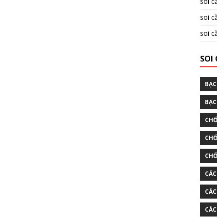
soi c
soi c
soi c
SOI
BẠC
BẠC
CHỐ
CHỐ
CHỐ
CÁC
CÁC
CÁC