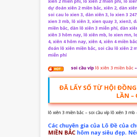
xiên 2 miền phí, lô xiên 2 miễn phí, lô xiê
dự đoán xiên 2 miền bắc, xiên 2, dàn xiên 
soi cau lo xien 3, dàn xiên 3, lo xien 3 247
xien 3 mb, lô xiên 3, xien quay 3, xien3, 
miền bắc, dàn lô xiên 3 miễn phí, dàn xiên
xiên 3 hôm nay, lô xiên mb, lo xien mn, l
4, xiên 4 hôm nay, xiên 4, xiên 4 miền bắc,
đoán lô xiên miền bắc, soi cầu lô xiên 2 m
miễn phí
soi cầu víp
lô xiên 3 miền bắc
–
ĐÃ LẤY SỐ TỪ HỘI ĐỒNG 
LẦN – 
lô xiên 3 miền bắc – soi cầu víp lô xiên 3 m
Các chuyên gia của Lô Đề của c
MIỀN BẮC
hôm nay siêu đẹp.
Nếu