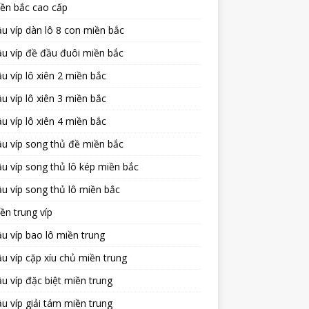
ền bắc cao cấp
ầu víp dàn lô 8 con miền bắc
ầu víp đề đầu đuôi miền bắc
ầu víp lô xiên 2 miền bắc
ầu víp lô xiên 3 miền bắc
ầu víp lô xiên 4 miền bắc
ầu víp song thủ đề miền bắc
ầu víp song thủ lô kép miền bắc
ầu víp song thủ lô miền bắc
ền trung víp
ầu víp bao lô miền trung
ầu víp cặp xíu chủ miền trung
ầu víp đặc biệt miền trung
ầu víp giải tám miền trung