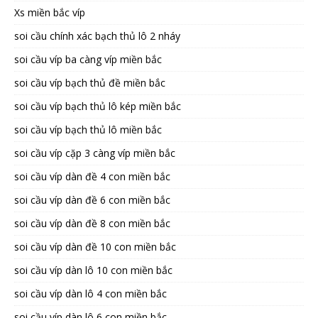
Xs miền bắc víp
soi cầu chính xác bạch thủ lô 2 nháy
soi cầu víp ba càng víp miền bắc
soi cầu víp bạch thủ đề miền bắc
soi cầu víp bạch thủ lô kép miền bắc
soi cầu víp bạch thủ lô miền bắc
soi cầu víp cặp 3 càng víp miền bắc
soi cầu víp dàn đề 4 con miền bắc
soi cầu víp dàn đề 6 con miền bắc
soi cầu víp dàn đề 8 con miền bắc
soi cầu víp dàn đề 10 con miền bắc
soi cầu víp dàn lô 10 con miền bắc
soi cầu víp dàn lô 4 con miền bắc
soi cầu víp dàn lô 6 con miền bắc