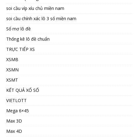
soi cầu víp xíu chủ miền nam
soi cầu chính xác lô 3 số miền nam
Sổ mơ lô đề
Thống kê lô đề chuẩn
TRỰC TIẾP XS
XSMB
XSMN
XSMT
KẾT QUẢ XỔ SỐ
VIETLOTT
Mega 6×45
Max 3D
Max 4D