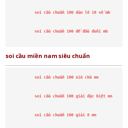
soi cầu miền nam siêu chuẩn