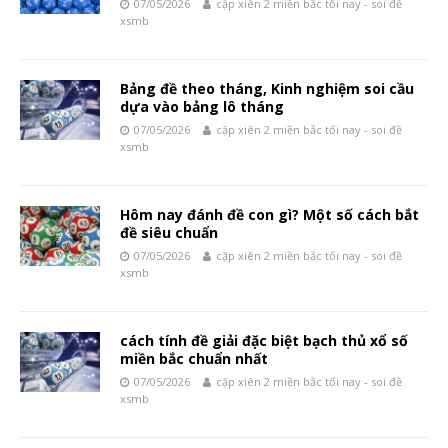
07/05/2026
cặp xiên 2 miền bắc tối nay - soi đề
xsmb
Bảng đề theo tháng, Kinh nghiệm soi cầu
dựa vào bảng lô tháng
07/05/2026
cặp xiên 2 miền bắc tối nay - soi đề
xsmb
Hôm nay đánh đề con gì? Một số cách bắt
đề siêu chuẩn
07/05/2026
cặp xiên 2 miền bắc tối nay - soi đề
xsmb
cách tính đề giải đặc biệt bạch thủ xổ số
miền bắc chuẩn nhất
07/05/2026
cặp xiên 2 miền bắc tối nay - soi đề
xsmb