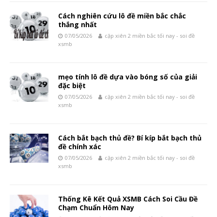
Cách nghiên cứu lô đề miền bắc chắc
thắng nhất
07/05/2026
cặp xiên 2 miền bắc tối nay - soi đề
xsmb
mẹo tính lô đề dựa vào bóng số của giải
đặc biệt
07/05/2026
cặp xiên 2 miền bắc tối nay - soi đề
xsmb
Cách bắt bạch thủ đề? Bí kíp bắt bạch thủ
đề chính xác
07/05/2026
cặp xiên 2 miền bắc tối nay - soi đề
xsmb
Thống Kê Kết Quả XSMB Cách Soi Cầu Đề
Chạm Chuẩn Hôm Nay