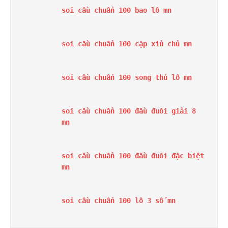
soi cầu chuẩn 100 đầu đuôi giải 8 
soi cầu chuẩn 100 đầu đuôi đặc biệt 