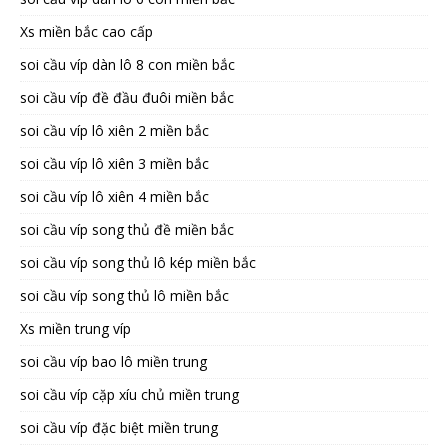
Xs miền bắc cao cấp
soi cầu víp dàn lô 8 con miền bắc
soi cầu víp đề đầu đuôi miền bắc
soi cầu víp lô xiên 2 miền bắc
soi cầu víp lô xiên 3 miền bắc
soi cầu víp lô xiên 4 miền bắc
soi cầu víp song thủ đề miền bắc
soi cầu víp song thủ lô kép miền bắc
soi cầu víp song thủ lô miền bắc
Xs miền trung víp
soi cầu víp bao lô miền trung
soi cầu víp cặp xíu chủ miền trung
soi cầu víp đặc biệt miền trung