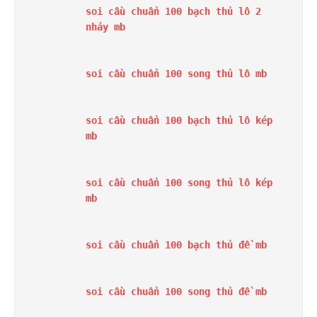
soi cầu chuẩn 100 bạch thủ lô 2 
soi cầu chuẩn 100 bạch thủ lô kép 
soi cầu chuẩn 100 song thủ lô kép 