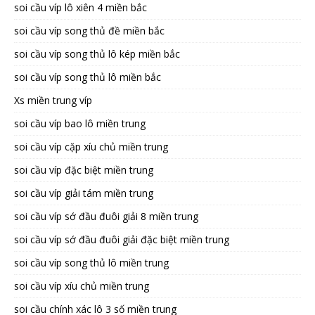
soi cầu víp lô xiên 4 miền bắc
soi cầu víp song thủ đề miền bắc
soi cầu víp song thủ lô kép miền bắc
soi cầu víp song thủ lô miền bắc
Xs miền trung víp
soi cầu víp bao lô miền trung
soi cầu víp cặp xíu chủ miền trung
soi cầu víp đặc biệt miền trung
soi cầu víp giải tám miền trung
soi cầu víp sớ đầu đuôi giải 8 miền trung
soi cầu víp sớ đầu đuôi giải đặc biệt miền trung
soi cầu víp song thủ lô miền trung
soi cầu víp xíu chủ miền trung
soi cầu chính xác lô 3 số miền trung