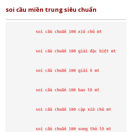
soi cầu miền trung siêu chuẩn