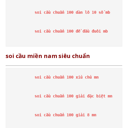
soi cầu miền nam siêu chuẩn