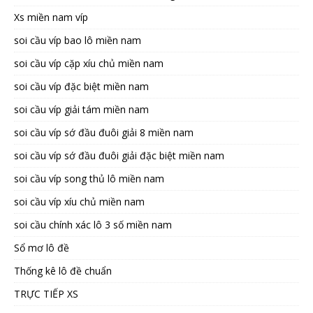
Xs miền nam víp
soi cầu víp bao lô miền nam
soi cầu víp cặp xíu chủ miền nam
soi cầu víp đặc biệt miền nam
soi cầu víp giải tám miền nam
soi cầu víp sớ đầu đuôi giải 8 miền nam
soi cầu víp sớ đầu đuôi giải đặc biệt miền nam
soi cầu víp song thủ lô miền nam
soi cầu víp xíu chủ miền nam
soi cầu chính xác lô 3 số miền nam
Sổ mơ lô đề
Thống kê lô đề chuẩn
TRỰC TIẾP XS