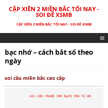
CẶP XIÊN 2 MIỀN BẮC TỐI NAY -
SOI ĐỀ XSMB
CẶP XIÊN 2 MIỀN BẮC TỐI NAY - SOI ĐỀ XSMB
bạc nhớ – cách bắt số theo
ngày
soi cầu miền bắc cao cấp