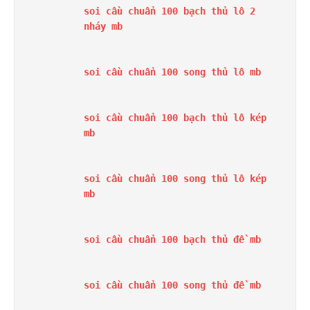
soi cầu chuẩn 100 bạch thủ lô 2 
soi cầu chuẩn 100 bạch thủ lô kép 
soi cầu chuẩn 100 song thủ lô kép 