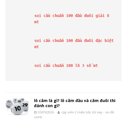
soi cầu chuẩn 100 đầu đuôi giải 8 
soi cầu chuẩn 100 đầu đuôi đặc biệt 
lô câm là gì? lô câm đầu và câm đuôi thì
đánh con gì?
05/05/2026
cặp xiên 2 miền bắc tối nay - soi đề
xsmb