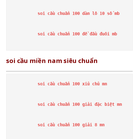
soi cầu miền nam siêu chuẩn