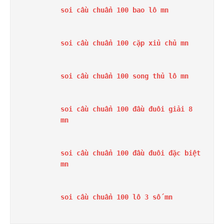
soi cầu chuẩn 100 đầu đuôi giải 8 
soi cầu chuẩn 100 đầu đuôi đặc biệt 