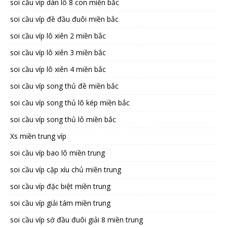
soi cầu víp dàn lô 8 con miền bắc
soi cầu víp đề đầu đuôi miền bắc
soi cầu víp lô xiên 2 miền bắc
soi cầu víp lô xiên 3 miền bắc
soi cầu víp lô xiên 4 miền bắc
soi cầu víp song thủ đề miền bắc
soi cầu víp song thủ lô kép miền bắc
soi cầu víp song thủ lô miền bắc
Xs miền trung víp
soi cầu víp bao lô miền trung
soi cầu víp cặp xíu chủ miền trung
soi cầu víp đặc biệt miền trung
soi cầu víp giải tám miền trung
soi cầu víp sớ đầu đuôi giải 8 miền trung