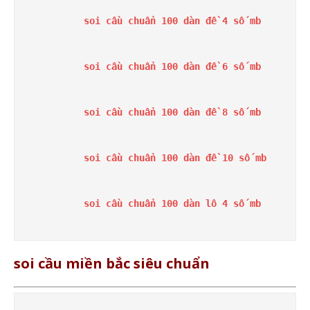
soi cầu miền bắc siêu chuẩn