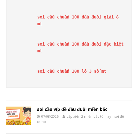
soi cầu chuẩn 100 đầu đuôi giải 8 
soi cầu chuẩn 100 đầu đuôi đặc biệt 
soi cầu víp đề đầu đuôi miền bắc
07/08/2026
cặp xiên 2 miền bắc tối nay - soi đề
xsmb