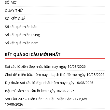
SỔ MƠ
QUAY THỬ
SỐ KẾT QUẢ
Số kết quả miền bắc
Số kết quả miền trung
Số kết quả miền nam
KẾT QUẢ SOI CẦU MỚI NHẤT
Soi cầu lô xiên đẹp nhất hôm nay ngày 10/08/2026
Chơi đề miền bắc hôm nay – bạch thủ đề mb ngày 10/08/2026
Dự đoán soi cầu lô đẹp nhất hôm nay ngày 10/08/2026
Bật mí cách soi cầu lô kép ngày 10/08/2026
Soi Cầu 247 – Diễn Đàn Soi Cầu Miền Bắc 247 ngày
10/08/2026