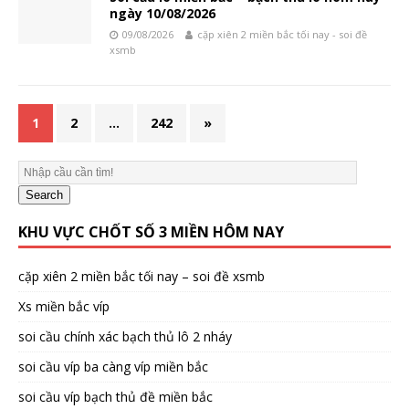
ngày 10/08/2026
09/08/2026
cặp xiên 2 miền bắc tối nay - soi đề
xsmb
1
2
…
242
»
Search
KHU VỰC CHỐT SỐ 3 MIỀN HÔM NAY
cặp xiên 2 miền bắc tối nay – soi đề xsmb
Xs miền bắc víp
soi cầu chính xác bạch thủ lô 2 nháy
soi cầu víp ba càng víp miền bắc
soi cầu víp bạch thủ đề miền bắc