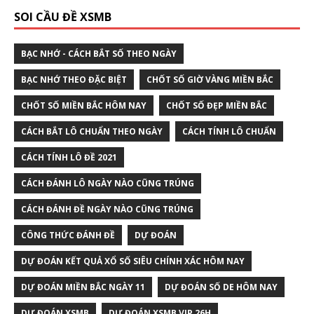
SOI CẦU ĐỀ XSMB
BẠC NHỚ - CÁCH BẮT SỐ THEO NGÀY
BẠC NHỚ THEO ĐẶC BIỆT
CHỐT SỐ GIỜ VÀNG MIỀN BẮC
CHỐT SỐ MIỀN BẮC HÔM NAY
CHỐT SỐ ĐẸP MIỀN BẮC
CÁCH BẮT LÔ CHUẨN THEO NGÀY
CÁCH TÍNH LÔ CHUẨN
CÁCH TÍNH LÔ ĐỀ 2021
CÁCH ĐÁNH LÔ NGÀY NÀO CŨNG TRÚNG
CÁCH ĐÁNH ĐỀ NGÀY NÀO CŨNG TRÚNG
CÔNG THỨC ĐÁNH ĐỀ
DỰ ĐOÁN
DỰ ĐOÁN KẾT QUẢ XỔ SỐ SIÊU CHÍNH XÁC HÔM NAY
DỰ ĐOÁN MIỀN BẮC NGÀY 11
DỰ ĐOÁN SỐ DE HÔM NAY
DỰ ĐOÁN XSMB
DỰ ĐOÁN XSMB VIP 26H