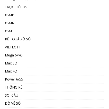
TRỰC TIẾP XS
XSMB
XSMN
XSMT
KẾT QUẢ XỔ SỐ
VIETLOTT
Mega 6×45
Max 3D
Max 4D
Power 6/55
THỐNG KÊ
SOI CẦU
DÒ VÉ SỐ