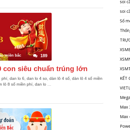
soi c
soi c
Sổ m
Thống
TRỰC
XSM
XSM
XSM
KẾT 
VIET
Mega
Max 
Max 
Powe