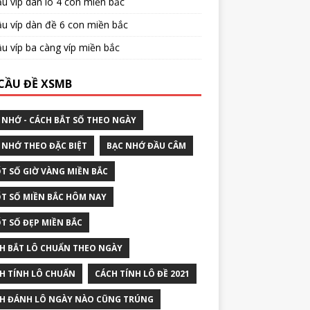
ầu víp dàn lô 4 con miền bắc
ầu víp dàn đề 6 con miền bắc
ầu víp ba càng víp miền bắc
 CẦU ĐỀ XSMB
 NHỚ - CÁCH BẮT SỐ THEO NGÀY
 NHỚ THEO ĐẶC BIỆT
BẠC NHỚ ĐẦU CÂM
T SỐ GIỜ VÀNG MIỀN BẮC
T SỐ MIỀN BẮC HÔM NAY
T SỐ ĐẸP MIỀN BẮC
H BẮT LÔ CHUẨN THEO NGÀY
H TÍNH LÔ CHUẨN
CÁCH TÍNH LÔ ĐỀ 2021
H ĐÁNH LÔ NGÀY NÀO CŨNG TRÚNG