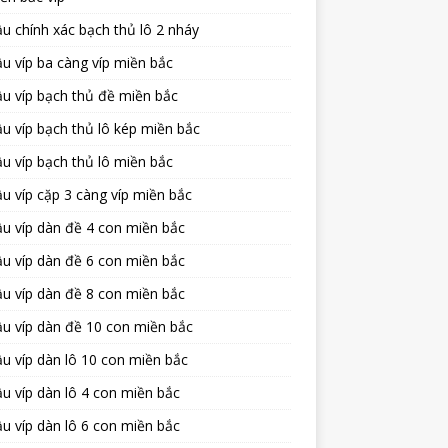
ầu chính xác bạch thủ lô 2 nháy
ầu víp ba càng víp miền bắc
ầu víp bạch thủ đề miền bắc
ầu víp bạch thủ lô kép miền bắc
ầu víp bạch thủ lô miền bắc
ầu víp cặp 3 càng víp miền bắc
ầu víp dàn đề 4 con miền bắc
ầu víp dàn đề 6 con miền bắc
ầu víp dàn đề 8 con miền bắc
ầu víp dàn đề 10 con miền bắc
ầu víp dàn lô 10 con miền bắc
ầu víp dàn lô 4 con miền bắc
ầu víp dàn lô 6 con miền bắc