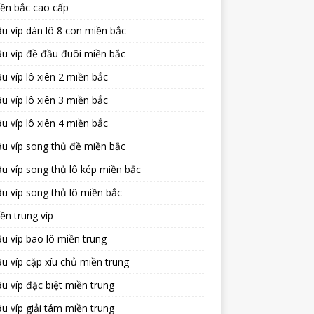
ền bắc cao cấp
ầu víp dàn lô 8 con miền bắc
ầu víp đề đầu đuôi miền bắc
ầu víp lô xiên 2 miền bắc
ầu víp lô xiên 3 miền bắc
ầu víp lô xiên 4 miền bắc
ầu víp song thủ đề miền bắc
ầu víp song thủ lô kép miền bắc
ầu víp song thủ lô miền bắc
ền trung víp
ầu víp bao lô miền trung
ầu víp cặp xíu chủ miền trung
ầu víp đặc biệt miền trung
ầu víp giải tám miền trung