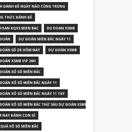
H ĐÁNH ĐỀ NGÀY NÀO CŨNG TRÚNG
G THỨC ĐÁNH ĐỀ
DOAN KQXS MIEN BAC
DU DOAN XSMB
 ĐOÁN
DỰ ĐOÁN MIỀN BẮC NGÀY 11
ĐOÁN SỐ DE HÔM NAY
DỰ ĐOÁN XSMB
ĐOÁN XSMB VIP 26H
ĐOÁN XỔ SỐ MIỀN BẮC
ĐOÁN XỔ SỐ MIỀN BẮC NGÀY 11
ĐOÁN XỔ SỐ MIỀN BẮC NGÀY 11 TAY
ĐOÁN XỔ SỐ MIỀN BẮC THỨ SÁU DỰ ĐOÁN XSMB KẾT QUẢ XỔ SỐ MIỀN BẮC
 NAY ĐÁNH CON GÌ
 QUẢ XỔ SỐ MIỀN BẮC