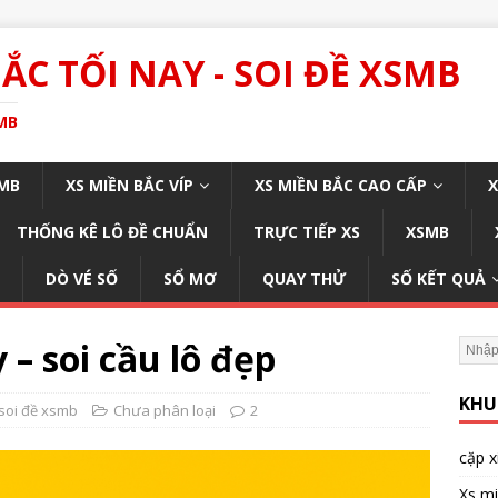
ẮC TỐI NAY - SOI ĐỀ XSMB
SMB
SMB
XS MIỀN BẮC VÍP
XS MIỀN BẮC CAO CẤP
X
THỐNG KÊ LÔ ĐỀ CHUẨN
TRỰC TIẾP XS
XSMB
DÒ VÉ SỐ
SỔ MƠ
QUAY THỬ
SỐ KẾT QUẢ
 – soi cầu lô đẹp
KHU
 soi đề xsmb
Chưa phân loại
2
cặp x
Xs mi