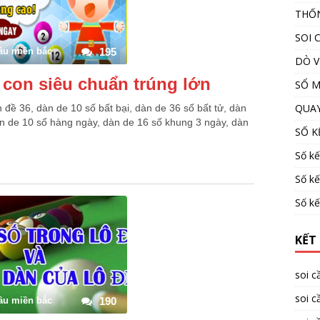
THỐ
SOI 
DÒ V
SỔ 
QUA
SỐ K
Số kế
Số kế
Số k
KẾT
soi c
soi c