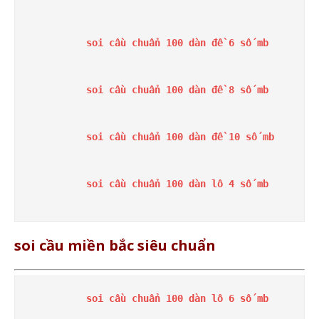
soi cầu miền bắc siêu chuẩn