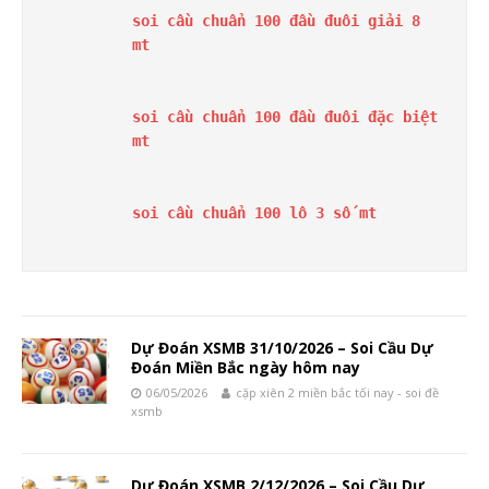
soi cầu chuẩn 100 đầu đuôi giải 8 
soi cầu chuẩn 100 đầu đuôi đặc biệt 
Dự Đoán XSMB 31/10/2026 – Soi Cầu Dự
Đoán Miền Bắc ngày hôm nay
06/05/2026
cặp xiên 2 miền bắc tối nay - soi đề
xsmb
Dự Đoán XSMB 2/12/2026 – Soi Cầu Dự