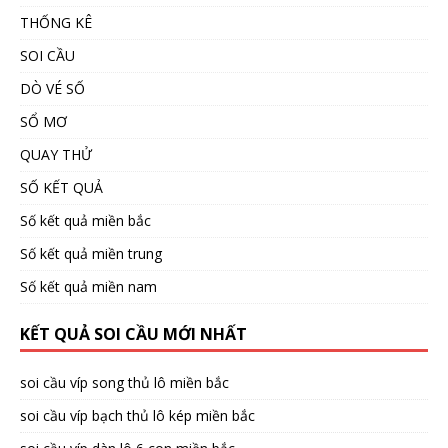
THỐNG KÊ
SOI CẦU
DÒ VÉ SỐ
SỔ MƠ
QUAY THỬ
SỐ KẾT QUẢ
Số kết quả miền bắc
Số kết quả miền trung
Số kết quả miền nam
KẾT QUẢ SOI CẦU MỚI NHẤT
soi cầu víp song thủ lô miền bắc
soi cầu víp bạch thủ lô kép miền bắc