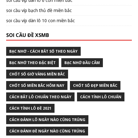
soi cầu víp dàn lô 6 con miền bắc
soi cầu víp bạch thủ đề miền bắc
soi cầu víp dàn lô 10 con miền bắc
SOI CẦU ĐỀ XSMB
BẠC NHỚ - CÁCH BẮT SỐ THEO NGÀY
BẠC NHỚ THEO ĐẶC BIỆT
BẠC NHỚ ĐẦU CÂM
CHỐT SỐ GIỜ VÀNG MIỀN BẮC
CHỐT SỐ MIỀN BẮC HÔM NAY
CHỐT SỐ ĐẸP MIỀN BẮC
CÁCH BẮT LÔ CHUẨN THEO NGÀY
CÁCH TÍNH LÔ CHUẨN
CÁCH TÍNH LÔ ĐỀ 2021
CÁCH ĐÁNH LÔ NGÀY NÀO CŨNG TRÚNG
CÁCH ĐÁNH ĐỀ NGÀY NÀO CŨNG TRÚNG