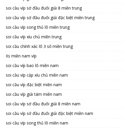
soi cầu víp sớ đầu đuôi giải 8 miền trung
soi cầu víp sớ đầu đuôi giải đặc biệt miền trung
soi cầu víp song thủ lô miền trung
soi cầu víp xíu chủ miền trung
soi cầu chính xác lô 3 số miền trung
Xs miền nam víp
soi cầu víp bao lô miền nam
soi cầu víp cặp xíu chủ miền nam
soi cầu víp đặc biệt miền nam
soi cầu víp giải tám miền nam
soi cầu víp sớ đầu đuôi giải 8 miền nam
soi cầu víp sớ đầu đuôi giải đặc biệt miền nam
soi cầu víp song thủ lô miền nam