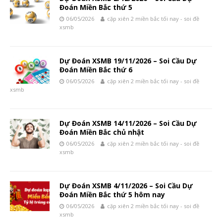
Đoán Miền Bắc thứ 5
06/05/2026
cặp xiên 2 miền bắc tối nay - soi đề
xsmb
Dự Đoán XSMB 19/11/2026 – Soi Cầu Dự
Đoán Miền Bắc thứ 6
06/05/2026
cặp xiên 2 miền bắc tối nay - soi đề
xsmb
Dự Đoán XSMB 14/11/2026 – Soi Cầu Dự
Đoán Miền Bắc chủ nhật
06/05/2026
cặp xiên 2 miền bắc tối nay - soi đề
xsmb
Dự Đoán XSMB 4/11/2026 – Soi Cầu Dự
Đoán Miền Bắc thứ 5 hôm nay
06/05/2026
cặp xiên 2 miền bắc tối nay - soi đề
xsmb