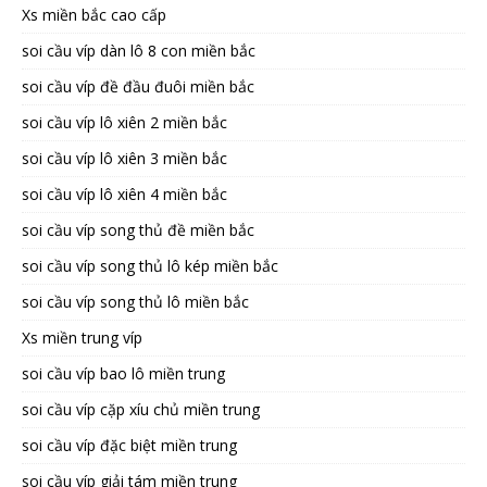
Xs miền bắc cao cấp
soi cầu víp dàn lô 8 con miền bắc
soi cầu víp đề đầu đuôi miền bắc
soi cầu víp lô xiên 2 miền bắc
soi cầu víp lô xiên 3 miền bắc
soi cầu víp lô xiên 4 miền bắc
soi cầu víp song thủ đề miền bắc
soi cầu víp song thủ lô kép miền bắc
soi cầu víp song thủ lô miền bắc
Xs miền trung víp
soi cầu víp bao lô miền trung
soi cầu víp cặp xíu chủ miền trung
soi cầu víp đặc biệt miền trung
soi cầu víp giải tám miền trung