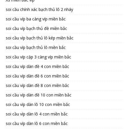
soi cầu chính xác bạch thủ lô 2 nháy
soi cầu víp ba càng víp miền bắc
soi cầu víp bạch thủ đề miền bắc
soi cầu víp bạch thủ lô kép miền bắc
soi cầu víp bạch thủ lô miền bắc
soi cầu víp cặp 3 càng víp miền bắc
soi cầu víp dàn đề 4 con miền bắc
soi cầu víp dàn đề 6 con miền bắc
soi cầu víp dàn đề 8 con miền bắc
soi cầu víp dàn đề 10 con miền bắc
soi cầu víp dàn lô 10 con miền bắc
soi cầu víp dàn lô 4 con miền bắc
soi cầu víp dàn lô 6 con miền bắc