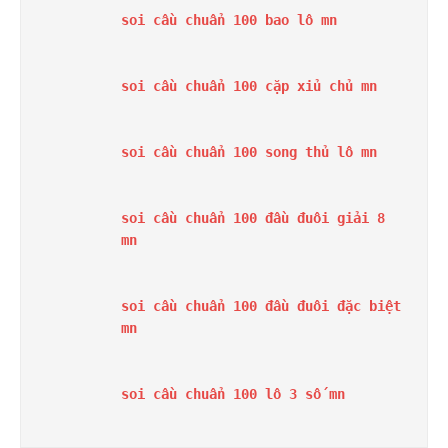
soi cầu chuẩn 100 đầu đuôi giải 8 
soi cầu chuẩn 100 đầu đuôi đặc biệt 