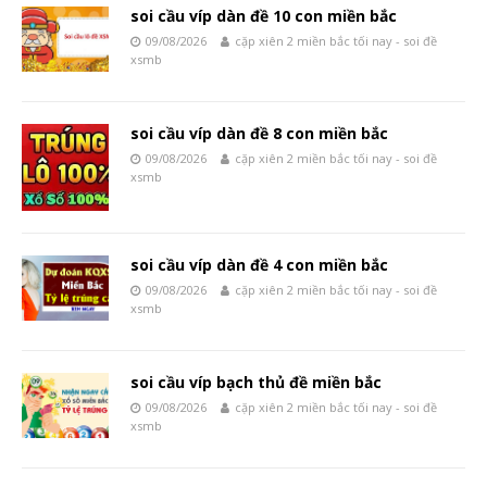
soi cầu víp dàn đề 10 con miền bắc
09/08/2026
cặp xiên 2 miền bắc tối nay - soi đề
xsmb
soi cầu víp dàn đề 8 con miền bắc
09/08/2026
cặp xiên 2 miền bắc tối nay - soi đề
xsmb
soi cầu víp dàn đề 4 con miền bắc
09/08/2026
cặp xiên 2 miền bắc tối nay - soi đề
xsmb
soi cầu víp bạch thủ đề miền bắc
09/08/2026
cặp xiên 2 miền bắc tối nay - soi đề
xsmb