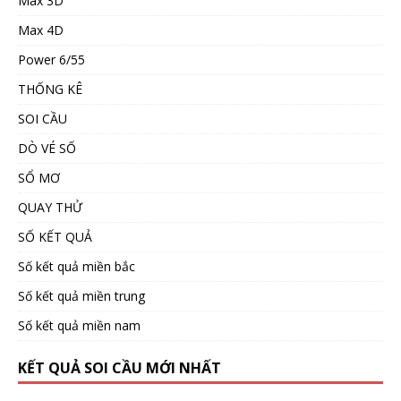
Max 3D
Max 4D
Power 6/55
THỐNG KÊ
SOI CẦU
DÒ VÉ SỐ
SỔ MƠ
QUAY THỬ
SỐ KẾT QUẢ
Số kết quả miền bắc
Số kết quả miền trung
Số kết quả miền nam
KẾT QUẢ SOI CẦU MỚI NHẤT