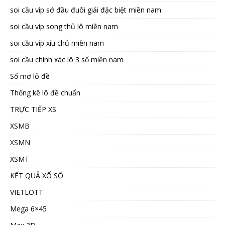
soi cầu víp sớ đầu đuôi giải đặc biệt miền nam
soi cầu víp song thủ lô miền nam
soi cầu víp xíu chủ miền nam
soi cầu chính xác lô 3 số miền nam
Sổ mơ lô đề
Thống kê lô đề chuẩn
TRỰC TIẾP XS
XSMB
XSMN
XSMT
KẾT QUẢ XỔ SỐ
VIETLOTT
Mega 6×45