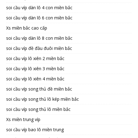
soi cầu víp dàn lô 4 con miền bắc
soi cầu víp dàn lô 6 con miền bắc
Xs miền bắc cao cấp
soi cầu víp dàn lô 8 con miền bắc
soi cầu víp đề đầu đuôi miền bắc
soi cầu víp lô xiên 2 miền bắc
soi cầu víp lô xiên 3 miền bắc
soi cầu víp lô xiên 4 miền bắc
soi cầu víp song thủ đề miền bắc
soi cầu víp song thủ lô kép miền bắc
soi cầu víp song thủ lô miền bắc
Xs miền trung víp
soi cầu víp bao lô miền trung