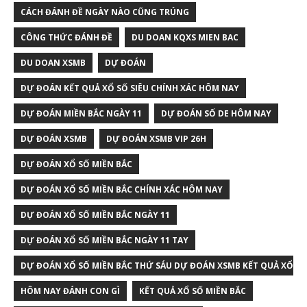
CÁCH ĐÁNH ĐỀ NGÀY NÀO CŨNG TRÚNG
CÔNG THỨC ĐÁNH ĐỀ
DU DOAN KQXS MIEN BAC
DU DOAN XSMB
DỰ ĐOÁN
DỰ ĐOÁN KẾT QUẢ XỔ SỐ SIÊU CHÍNH XÁC HÔM NAY
DỰ ĐOÁN MIỀN BẮC NGÀY 11
DỰ ĐOÁN SỐ DE HÔM NAY
DỰ ĐOÁN XSMB
DỰ ĐOÁN XSMB VIP 26H
DỰ ĐOÁN XỔ SỐ MIỀN BẮC
DỰ ĐOÁN XỔ SỐ MIỀN BẮC CHÍNH XÁC HÔM NAY
DỰ ĐOÁN XỔ SỐ MIỀN BẮC NGÀY 11
DỰ ĐOÁN XỔ SỐ MIỀN BẮC NGÀY 11 TAY
DỰ ĐOÁN XỔ SỐ MIỀN BẮC THỨ SÁU DỰ ĐOÁN XSMB KẾT QUẢ XỔ SỐ 
HÔM NAY ĐÁNH CON GÌ
KẾT QUẢ XỔ SỐ MIỀN BẮC