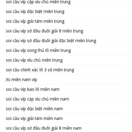
soi cầu víp cặp xíu chủ miền trung
soi cầu víp đặc biệt miền trung
soi cầu víp giải tám miền trung
soi cầu víp sớ đầu đuôi giải 8 miền trung
soi cầu víp sớ đầu đuôi giải đặc biệt miền trung
soi cầu víp song thủ lô miền trung
soi cầu víp xíu chủ miền trung
soi cầu chính xác lô 3 số miền trung
Xs miền nam víp
soi cầu víp bao lô miền nam
soi cầu víp cặp xíu chủ miền nam
soi cầu víp đặc biệt miền nam
soi cầu víp giải tám miền nam
soi cầu víp sớ đầu đuôi giải 8 miền nam