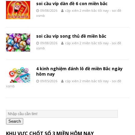
soi cầu víp dàn đề 6 con miền bắc
09/08/2026
cặp xiên 2 miền bắc tối nay - soi đề
xsmb
soi cầu víp song thủ đề miền bắc
09/08/2026
cặp xiên 2 miền bắc tối nay - soi đề
xsmb
4 kinh nghiệm đánh lô đề miền Bắc ngày
hôm nay
09/05/2026
cặp xiên 2 miền bắc tối nay - soi đề
xsmb
Search
KHU VỰC CHỐT SỐ 3 MIỀN HÔM NAY