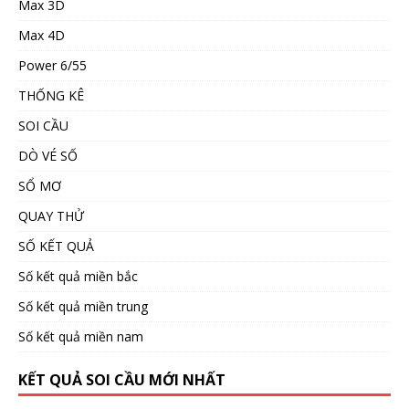
Max 3D
Max 4D
Power 6/55
THỐNG KÊ
SOI CẦU
DÒ VÉ SỐ
SỔ MƠ
QUAY THỬ
SỐ KẾT QUẢ
Số kết quả miền bắc
Số kết quả miền trung
Số kết quả miền nam
KẾT QUẢ SOI CẦU MỚI NHẤT