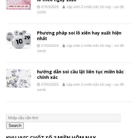
07/05/2026
cặp xiên 2 miền bắc tối nay - soi đề
xsmb
Phương pháp soi lô xiên hay xuất hiện
nhất
07/05/2026
cặp xiên 2 miền bắc tối nay - soi đề
xsmb
hướng dẫn soi cầu lật liên tục miền bắc
chính xác
07/05/2026
cặp xiên 2 miền bắc tối nay - soi đề
xsmb
Search