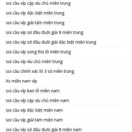
soi cầu víp cặp xíu chủ miền trung
soi cầu víp đặc biệt miền trung
soi cầu víp giải tám miền trung
soi cầu víp sớ đầu đuôi giải 8 miền trung
soi cầu víp sớ đầu đuôi giải đặc biệt miền trung
soi cầu víp song thủ lô miền trung
soi cầu víp xíu chủ miền trung
soi cầu chính xác lô 3 số miền trung
Xs miền nam víp
soi cầu víp bao lô miền nam
soi cầu víp cặp xíu chủ miền nam
soi cầu víp đặc biệt miền nam
soi cầu víp giải tám miền nam
soi cầu víp sớ đầu đuôi giải 8 miền nam