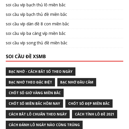
soi cầu víp bạch thủ lô miền bắc
soi cầu víp bạch thủ đề miền bắc
soi cầu víp dàn đề 8 con miền bắc
soi cầu víp ba càng víp miền bắc
soi cầu víp song thủ đề miền bắc
SOI CẦU ĐỀ XSMB
BẠC NHỚ - CÁCH BẮT SỐ THEO NGÀY
BẠC NHỚ THEO ĐẶC BIỆT
BẠC NHỚ ĐẦU CÂM
CHỐT SỐ GIỜ VÀNG MIỀN BẮC
CHỐT SỐ MIỀN BẮC HÔM NAY
CHỐT SỐ ĐẸP MIỀN BẮC
CÁCH BẮT LÔ CHUẨN THEO NGÀY
CÁCH TÍNH LÔ ĐỀ 2021
CÁCH ĐÁNH LÔ NGÀY NÀO CŨNG TRÚNG