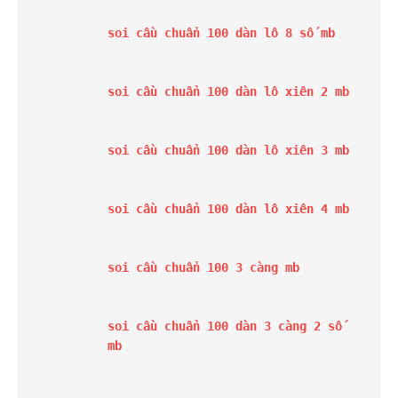
soi cầu chuẩn 100 dàn 3 càng 2 số 