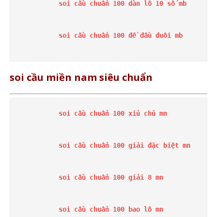
soi cầu miền nam siêu chuẩn