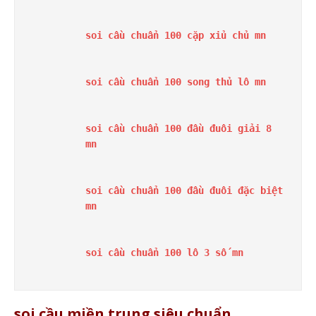
soi cầu chuẩn 100 đầu đuôi giải 8 
soi cầu chuẩn 100 đầu đuôi đặc biệt 
soi cầu miền trung siêu chuẩn