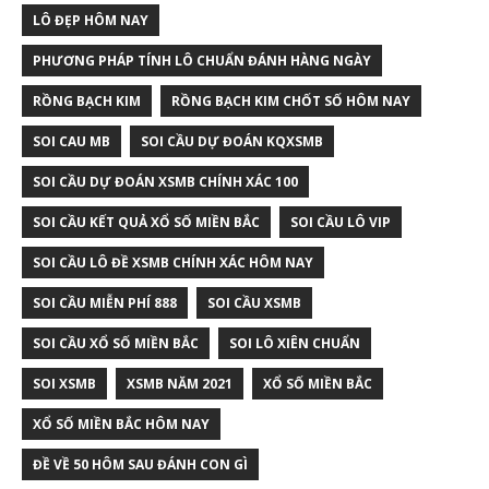
LÔ ĐẸP HÔM NAY
PHƯƠNG PHÁP TÍNH LÔ CHUẨN ĐÁNH HÀNG NGÀY
RỒNG BẠCH KIM
RỒNG BẠCH KIM CHỐT SỐ HÔM NAY
SOI CAU MB
SOI CẦU DỰ ĐOÁN KQXSMB
SOI CẦU DỰ ĐOÁN XSMB CHÍNH XÁC 100
SOI CẦU KẾT QUẢ XỔ SỐ MIỀN BẮC
SOI CẦU LÔ VIP
SOI CẦU LÔ ĐỀ XSMB CHÍNH XÁC HÔM NAY
SOI CẦU MIỄN PHÍ 888
SOI CẦU XSMB
SOI CẦU XỔ SỐ MIỀN BẮC
SOI LÔ XIÊN CHUẨN
SOI XSMB
XSMB NĂM 2021
XỔ SỐ MIỀN BẮC
XỔ SỐ MIỀN BẮC HÔM NAY
ĐỀ VỀ 50 HÔM SAU ĐÁNH CON GÌ