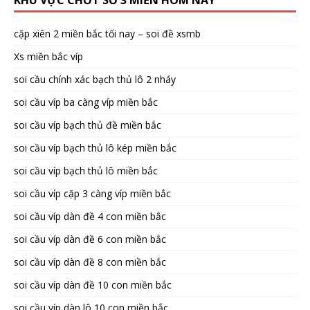
KHU VỰC CHỐT SỐ 3 MIỀN HÔM NAY
cặp xiên 2 miền bắc tối nay – soi đề xsmb
Xs miền bắc víp
soi cầu chính xác bạch thủ lô 2 nháy
soi cầu víp ba càng víp miền bắc
soi cầu víp bạch thủ đề miền bắc
soi cầu víp bạch thủ lô kép miền bắc
soi cầu víp bạch thủ lô miền bắc
soi cầu víp cặp 3 càng víp miền bắc
soi cầu víp dàn đề 4 con miền bắc
soi cầu víp dàn đề 6 con miền bắc
soi cầu víp dàn đề 8 con miền bắc
soi cầu víp dàn đề 10 con miền bắc
soi cầu víp dàn lô 10 con miền bắc