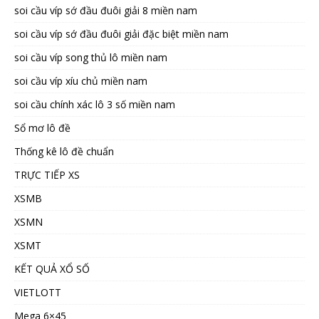
soi cầu víp sớ đầu đuôi giải 8 miền nam
soi cầu víp sớ đầu đuôi giải đặc biệt miền nam
soi cầu víp song thủ lô miền nam
soi cầu víp xíu chủ miền nam
soi cầu chính xác lô 3 số miền nam
Sổ mơ lô đề
Thống kê lô đề chuẩn
TRỰC TIẾP XS
XSMB
XSMN
XSMT
KẾT QUẢ XỔ SỐ
VIETLOTT
Mega 6×45