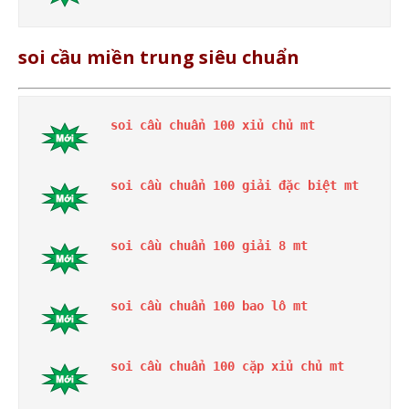
soi cầu miền trung siêu chuẩn