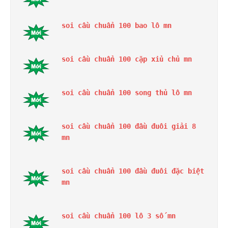
soi cầu chuẩn 100 đầu đuôi giải 8 
soi cầu chuẩn 100 đầu đuôi đặc biệt 