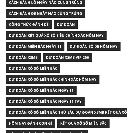
CÁCH ĐÁNH LÔ NGÀY NÀO CŨNG TRÚNG
CÁCH ĐÁNH ĐỀ NGÀY NÀO CŨNG TRÚNG
CÔNG THỨC ĐÁNH ĐỀ
DỰ ĐOÁN
DỰ ĐOÁN KẾT QUẢ XỔ SỐ SIÊU CHÍNH XÁC HÔM NAY
DỰ ĐOÁN MIỀN BẮC NGÀY 11
DỰ ĐOÁN SỐ DE HÔM NAY
DỰ ĐOÁN XSMB
DỰ ĐOÁN XSMB VIP 26H
DỰ ĐOÁN XỔ SỐ MIỀN BẮC
DỰ ĐOÁN XỔ SỐ MIỀN BẮC CHÍNH XÁC HÔM NAY
DỰ ĐOÁN XỔ SỐ MIỀN BẮC NGÀY 11
DỰ ĐOÁN XỔ SỐ MIỀN BẮC NGÀY 11 TAY
DỰ ĐOÁN XỔ SỐ MIỀN BẮC THỨ SÁU DỰ ĐOÁN XSMB KẾT QUẢ XỔ SỐ 
HÔM NAY ĐÁNH CON GÌ
KẾT QUẢ XỔ SỐ MIỀN BẮC