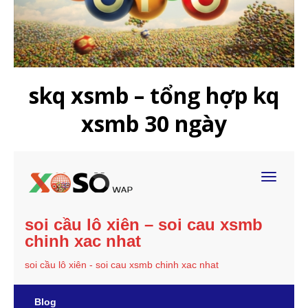
skq xsmb – tổng hợp kq
xsmb 30 ngày