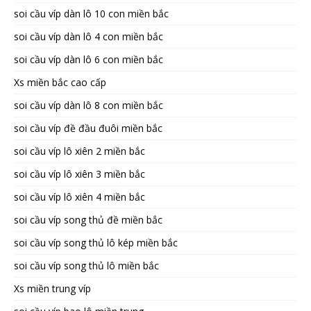
soi cầu víp dàn lô 10 con miền bắc
soi cầu víp dàn lô 4 con miền bắc
soi cầu víp dàn lô 6 con miền bắc
Xs miền bắc cao cấp
soi cầu víp dàn lô 8 con miền bắc
soi cầu víp đề đầu đuôi miền bắc
soi cầu víp lô xiên 2 miền bắc
soi cầu víp lô xiên 3 miền bắc
soi cầu víp lô xiên 4 miền bắc
soi cầu víp song thủ đề miền bắc
soi cầu víp song thủ lô kép miền bắc
soi cầu víp song thủ lô miền bắc
Xs miền trung víp