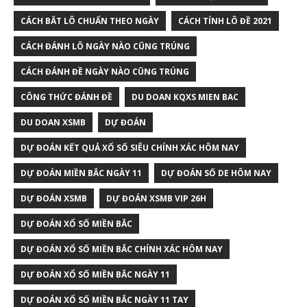
CÁCH BẮT LÔ CHUẨN THEO NGÀY
CÁCH TÍNH LÔ ĐỀ 2021
CÁCH ĐÁNH LÔ NGÀY NÀO CŨNG TRÚNG
CÁCH ĐÁNH ĐỀ NGÀY NÀO CŨNG TRÚNG
CÔNG THỨC ĐÁNH ĐỀ
DU DOAN KQXS MIEN BAC
DU DOAN XSMB
DỰ ĐOÁN
DỰ ĐOÁN KẾT QUẢ XỔ SỐ SIÊU CHÍNH XÁC HÔM NAY
DỰ ĐOÁN MIỀN BẮC NGÀY 11
DỰ ĐOÁN SỐ DE HÔM NAY
DỰ ĐOÁN XSMB
DỰ ĐOÁN XSMB VIP 26H
DỰ ĐOÁN XỔ SỐ MIỀN BẮC
DỰ ĐOÁN XỔ SỐ MIỀN BẮC CHÍNH XÁC HÔM NAY
DỰ ĐOÁN XỔ SỐ MIỀN BẮC NGÀY 11
DỰ ĐOÁN XỔ SỐ MIỀN BẮC NGÀY 11 TAY