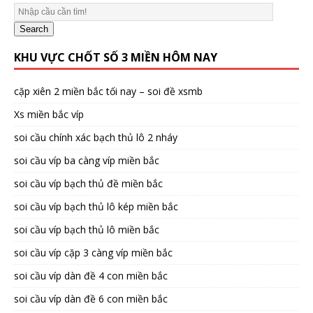
Search
KHU VỰC CHỐT SỐ 3 MIỀN HÔM NAY
cặp xiên 2 miền bắc tối nay – soi đề xsmb
Xs miền bắc víp
soi cầu chính xác bạch thủ lô 2 nháy
soi cầu víp ba càng víp miền bắc
soi cầu víp bạch thủ đề miền bắc
soi cầu víp bạch thủ lô kép miền bắc
soi cầu víp bạch thủ lô miền bắc
soi cầu víp cặp 3 càng víp miền bắc
soi cầu víp dàn đề 4 con miền bắc
soi cầu víp dàn đề 6 con miền bắc