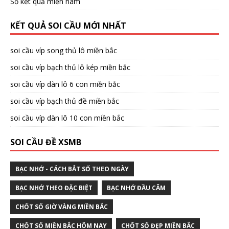
Số kết quả miền nam
KẾT QUẢ SOI CẦU MỚI NHẤT
soi cầu víp song thủ lô miền bắc
soi cầu víp bạch thủ lô kép miền bắc
soi cầu víp dàn lô 6 con miền bắc
soi cầu víp bạch thủ đề miền bắc
soi cầu víp dàn lô 10 con miền bắc
SOI CẦU ĐỀ XSMB
BẠC NHỚ - CÁCH BẮT SỐ THEO NGÀY
BẠC NHỚ THEO ĐẶC BIỆT
BẠC NHỚ ĐẦU CÂM
CHỐT SỐ GIỜ VÀNG MIỀN BẮC
CHỐT SỐ MIỀN BẮC HÔM NAY
CHỐT SỐ ĐẸP MIỀN BẮC