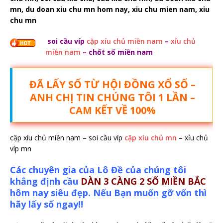
mn, du doan xiu chu mn hom nay, xiu chu mien nam, xiu
chu mn
soi cầu víp
cặp xíu chủ miền nam
–
xỉu chủ
miền nam
– chốt số miền nam
ĐÃ LẤY SỐ TỪ HỘI ĐỒNG XỔ SỐ –
ANH CHỊ TIN CHÚNG TÔI 1 LẦN –
CAM KẾT VỀ 100%
cặp xíu chủ miền nam – soi cầu víp
cặp xíu chủ mn
– xỉu chủ
víp mn
Các chuyên gia của Lô Đề của chúng tôi
khẳng định cầu
DÀN 3 CÀNG 2 SỐ MIỀN BẮC
hôm nay siêu đẹp.
Nếu Bạn muốn gỡ vốn thì
hãy lấy số ngay!!