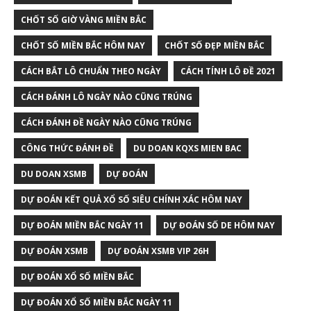
CHỐT SỐ GIỜ VÀNG MIỀN BẮC
CHỐT SỐ MIỀN BẮC HÔM NAY
CHỐT SỐ ĐẸP MIỀN BẮC
CÁCH BẮT LÔ CHUẨN THEO NGÀY
CÁCH TÍNH LÔ ĐỀ 2021
CÁCH ĐÁNH LÔ NGÀY NÀO CŨNG TRÚNG
CÁCH ĐÁNH ĐỀ NGÀY NÀO CŨNG TRÚNG
CÔNG THỨC ĐÁNH ĐỀ
DU DOAN KQXS MIEN BAC
DU DOAN XSMB
DỰ ĐOÁN
DỰ ĐOÁN KẾT QUẢ XỔ SỐ SIÊU CHÍNH XÁC HÔM NAY
DỰ ĐOÁN MIỀN BẮC NGÀY 11
DỰ ĐOÁN SỐ DE HÔM NAY
DỰ ĐOÁN XSMB
DỰ ĐOÁN XSMB VIP 26H
DỰ ĐOÁN XỔ SỐ MIỀN BẮC
DỰ ĐOÁN XỔ SỐ MIỀN BẮC NGÀY 11