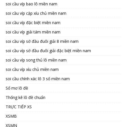
soi cầu víp bao lô miền nam
soi cầu víp cặp xíu chủ miền nam
soi cầu víp đặc biệt miền nam
soi cầu víp giải tám miền nam
soi cầu víp sớ đầu đuôi giải 8 miền nam
soi cầu víp sớ đầu đuôi giải đặc biệt miền nam
soi cầu víp song thủ lô miền nam
soi cầu víp xíu chủ miền nam
soi cầu chính xác lô 3 số miền nam
Sổ mơ lô đề
Thống kê lô đề chuẩn
TRỰC TIẾP XS
XSMB
XSMN