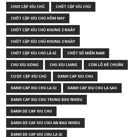
CHƠI CẶP XÍU CHỦ
CHỐT CẶP XÍU CHỦ
CHỐT CẶP XÍU CHỦ HÔM NAY
CHỐT CẶP XÍU CHỦ KHUNG 2 NGÀY
CHỐT CẶP XÍU CHỦ KHUNG 3 NGÀY
CHỐT CẶP XÍU CHỦ LÀ GÌ
CHỐT SỐ MIỀN NAM
CHU XIU GONG
CHU XIU LIANG
CON LÔ ĐỀ CHUẨN
CƯỢC CẶP XÍU CHỦ
DANH CAP XIU CHU
DANH CAP XIU CHU LA GI
DANH CAP XIU CHU LA SAO
DANH CAP XIU CHU TRUNG BAO NHIEU
DANH DE CAP XIU CHU
DANH DE CAP XIU CHU AN BAO NHIEU
DANH DE CAP XIU CHU LA GI