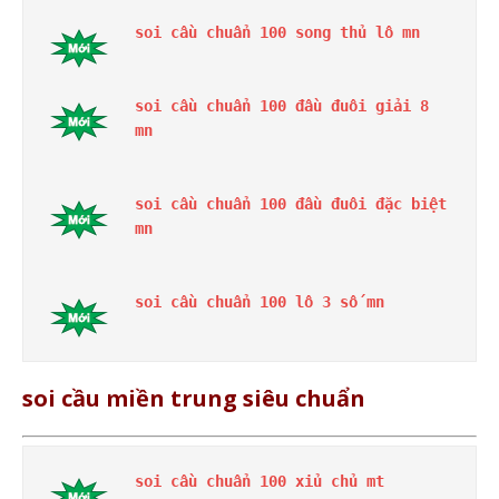
soi cầu chuẩn 100 đầu đuôi giải 8 
soi cầu chuẩn 100 đầu đuôi đặc biệt 
soi cầu miền trung siêu chuẩn