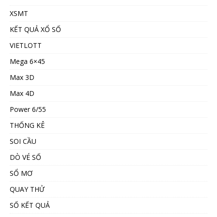
XSMT
KẾT QUẢ XỔ SỐ
VIETLOTT
Mega 6×45
Max 3D
Max 4D
Power 6/55
THỐNG KÊ
SOI CẦU
DÒ VÉ SỐ
SỔ MƠ
QUAY THỬ
SỐ KẾT QUẢ