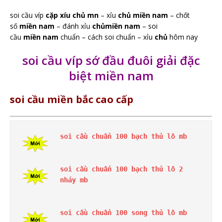
soi cầu víp
cặp
xíu
chủ
mn
– xỉu
chủ
miền
nam
– chốt
số
miền
nam
– đánh xỉu
chủ
miền
nam
– soi
cầu
miền
nam
chuẩn – cách soi chuẩn – xỉu
chủ
hôm nay
soi cầu víp sớ đầu đuôi giải đặc
biệt miền nam
soi cầu miền bắc cao cấp
soi cầu chuẩn 100 bạch thủ lô 2 