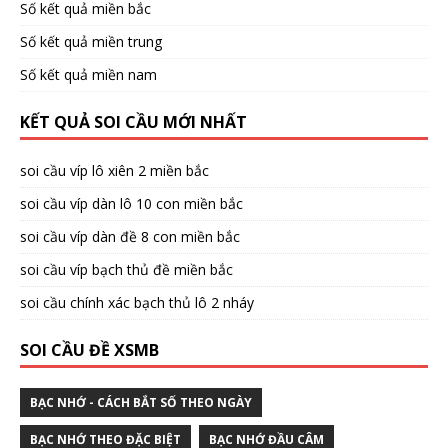
Số kết quả miền bắc
Số kết quả miền trung
Số kết quả miền nam
KẾT QUẢ SOI CẦU MỚI NHẤT
soi cầu víp lô xiên 2 miền bắc
soi cầu víp dàn lô 10 con miền bắc
soi cầu víp dàn đề 8 con miền bắc
soi cầu víp bạch thủ đề miền bắc
soi cầu chính xác bạch thủ lô 2 nháy
SOI CẦU ĐỀ XSMB
BẠC NHỚ - CÁCH BẮT SỐ THEO NGÀY
BẠC NHỚ THEO ĐẶC BIỆT
BẠC NHỚ ĐẦU CÂM