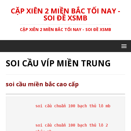
CẶP XIÊN 2 MIỀN BẮC TỐI NAY -
SOI ĐỀ XSMB
CẶP XIÊN 2 MIỀN BẮC TỐI NAY - SOI ĐỀ XSMB
SOI CẦU VÍP MIỀN TRUNG
soi cầu miền bắc cao cấp
soi cầu chuẩn 100 bạch thủ lô 2 