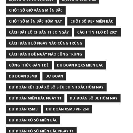
CHỐT SỐ GIỜ VÀNG MIỀN BẮC
CHỐT SỐ MIỀN BẮC HÔM NAY
CHỐT SỐ ĐẸP MIỀN BẮC
CÁCH BẮT LÔ CHUẨN THEO NGÀY
CÁCH TÍNH LÔ ĐỀ 2021
CÁCH ĐÁNH LÔ NGÀY NÀO CŨNG TRÚNG
CÁCH ĐÁNH ĐỀ NGÀY NÀO CŨNG TRÚNG
CÔNG THỨC ĐÁNH ĐỀ
DU DOAN KQXS MIEN BAC
DU DOAN XSMB
DỰ ĐOÁN
DỰ ĐOÁN KẾT QUẢ XỔ SỐ SIÊU CHÍNH XÁC HÔM NAY
DỰ ĐOÁN MIỀN BẮC NGÀY 11
DỰ ĐOÁN SỐ DE HÔM NAY
DỰ ĐOÁN XSMB
DỰ ĐOÁN XSMB VIP 26H
DỰ ĐOÁN XỔ SỐ MIỀN BẮC
DỰ ĐOÁN XỔ SỐ MIỀN BẮC NGÀY 11