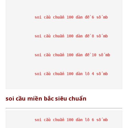
soi cầu miền bắc siêu chuẩn