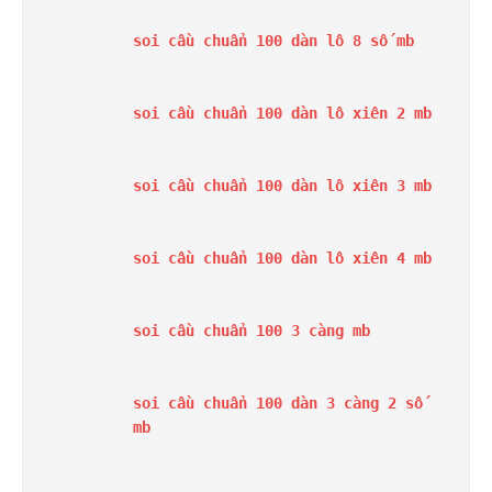
soi cầu chuẩn 100 dàn 3 càng 2 số 