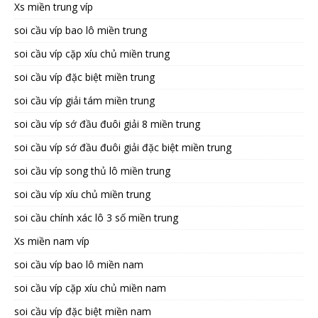
Xs miền trung víp
soi cầu víp bao lô miền trung
soi cầu víp cặp xíu chủ miền trung
soi cầu víp đặc biệt miền trung
soi cầu víp giải tám miền trung
soi cầu víp sớ đầu đuôi giải 8 miền trung
soi cầu víp sớ đầu đuôi giải đặc biệt miền trung
soi cầu víp song thủ lô miền trung
soi cầu víp xíu chủ miền trung
soi cầu chính xác lô 3 số miền trung
Xs miền nam víp
soi cầu víp bao lô miền nam
soi cầu víp cặp xíu chủ miền nam
soi cầu víp đặc biệt miền nam