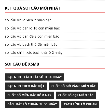
KẾT QUẢ SOI CẦU MỚI NHẤT
soi cầu víp lô xiên 2 miền bắc
soi cầu víp dàn lô 10 con miền bắc
soi cầu víp dàn đề 8 con miền bắc
soi cầu víp bạch thủ đề miền bắc
soi cầu chính xác bạch thủ lô 2 nháy
SOI CẦU ĐỀ XSMB
BẠC NHỚ - CÁCH BẮT SỐ THEO NGÀY
BẠC NHỚ THEO ĐẶC BIỆT
CHỐT SỐ GIỜ VÀNG MIỀN BẮC
CHỐT SỐ MIỀN BẮC HÔM NAY
CHỐT SỐ ĐẸP MIỀN BẮC
CÁCH BẮT LÔ CHUẨN THEO NGÀY
CÁCH TÍNH LÔ CHUẨN