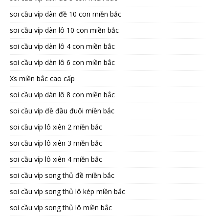
soi cầu víp dàn đề 10 con miền bắc
soi cầu víp dàn lô 10 con miền bắc
soi cầu víp dàn lô 4 con miền bắc
soi cầu víp dàn lô 6 con miền bắc
Xs miền bắc cao cấp
soi cầu víp dàn lô 8 con miền bắc
soi cầu víp đề đầu đuôi miền bắc
soi cầu víp lô xiên 2 miền bắc
soi cầu víp lô xiên 3 miền bắc
soi cầu víp lô xiên 4 miền bắc
soi cầu víp song thủ đề miền bắc
soi cầu víp song thủ lô kép miền bắc
soi cầu víp song thủ lô miền bắc