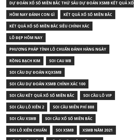
DỰ ĐOÁN XỔ SỐ MIỀN BẮC THỨ SÁU DỰ ĐOÁN XSMB KẾT QUẢ XỔ SỐ 
HÔM NAY ĐÁNH CON GÌ
KẾT QUẢ XỔ SỐ MIỀN BẮC
KẾT QUẢ XỔ SỐ MIỀN BẮC SIÊU CHÍNH XÁC
LÔ ĐẸP HÔM NAY
PHƯƠNG PHÁP TÍNH LÔ CHUẨN ĐÁNH HÀNG NGÀY
RỒNG BẠCH KIM
SOI CAU MB
SOI CẦU DỰ ĐOÁN KQXSMB
SOI CẦU DỰ ĐOÁN XSMB CHÍNH XÁC 100
SOI CẦU KẾT QUẢ XỔ SỐ MIỀN BẮC
SOI CẦU LÔ VIP
SOI CẦU LÔ XIÊN 2
SOI CẦU MIỄN PHÍ 888
SOI CẦU XSMB
SOI CẦU XỔ SỐ MIỀN BẮC
SOI LÔ XIÊN CHUẨN
SOI XSMB
XSMB NĂM 2021