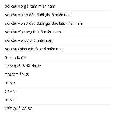
soi cầu víp giải tám miền nam
soi cầu víp sớ đầu đuôi giải 8 miền nam
soi cầu víp sớ đầu đuôi giải đặc biệt miền nam
soi cầu víp song thủ lô miền nam
soi cầu víp xíu chủ miền nam
soi cầu chính xác lô 3 số miền nam
Sổ mơ lô đề
Thống kê lô đề chuẩn
TRỰC TIẾP XS
XSMB
XSMN
XSMT
KẾT QUẢ XỔ SỐ