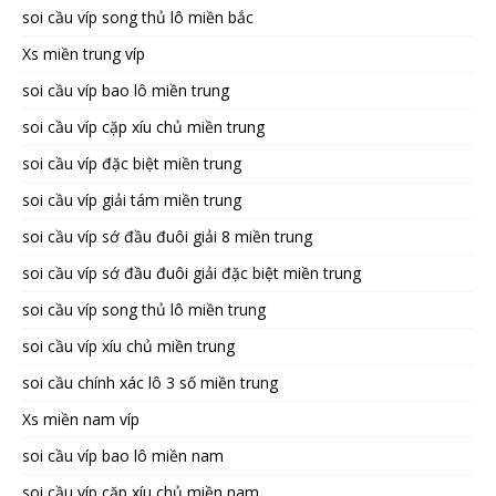
soi cầu víp song thủ lô miền bắc
Xs miền trung víp
soi cầu víp bao lô miền trung
soi cầu víp cặp xíu chủ miền trung
soi cầu víp đặc biệt miền trung
soi cầu víp giải tám miền trung
soi cầu víp sớ đầu đuôi giải 8 miền trung
soi cầu víp sớ đầu đuôi giải đặc biệt miền trung
soi cầu víp song thủ lô miền trung
soi cầu víp xíu chủ miền trung
soi cầu chính xác lô 3 số miền trung
Xs miền nam víp
soi cầu víp bao lô miền nam
soi cầu víp cặp xíu chủ miền nam