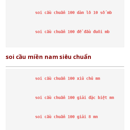
soi cầu miền nam siêu chuẩn