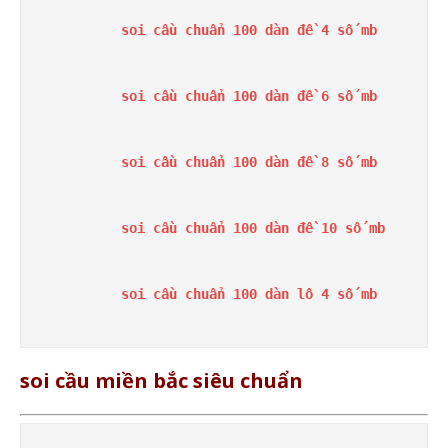
soi cầu miền bắc siêu chuẩn