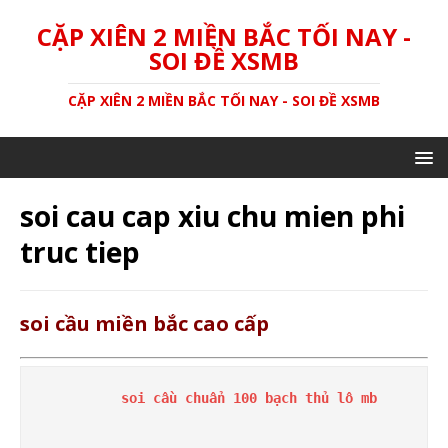
CẶP XIÊN 2 MIỀN BẮC TỐI NAY -
SOI ĐỀ XSMB
CẶP XIÊN 2 MIỀN BẮC TỐI NAY - SOI ĐỀ XSMB
soi cau cap xiu chu mien phi
truc tiep
soi cầu miền bắc cao cấp