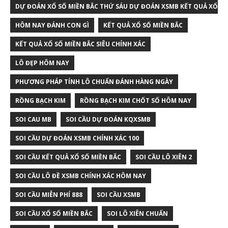
DỰ ĐOÁN XỔ SỐ MIỀN BẮC THỨ SÁU DỰ ĐOÁN XSMB KẾT QUẢ XỔ SỐ 
HÔM NAY ĐÁNH CON GÌ
KẾT QUẢ XỔ SỐ MIỀN BẮC
KẾT QUẢ XỔ SỐ MIỀN BẮC SIÊU CHÍNH XÁC
LÔ ĐẸP HÔM NAY
PHƯƠNG PHÁP TÍNH LÔ CHUẨN ĐÁNH HÀNG NGÀY
RỒNG BẠCH KIM
RỒNG BẠCH KIM CHỐT SỐ HÔM NAY
SOI CAU MB
SOI CẦU DỰ ĐOÁN KQXSMB
SOI CẦU DỰ ĐOÁN XSMB CHÍNH XÁC 100
SOI CẦU KẾT QUẢ XỔ SỐ MIỀN BẮC
SOI CẦU LÔ XIÊN 2
SOI CẦU LÔ ĐỀ XSMB CHÍNH XÁC HÔM NAY
SOI CẦU MIỄN PHÍ 888
SOI CẦU XSMB
SOI CẦU XỔ SỐ MIỀN BẮC
SOI LÔ XIÊN CHUẨN