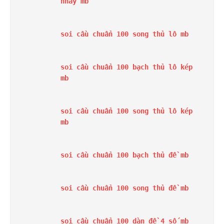
soi cầu chuẩn 100 bạch thủ lô kép 
soi cầu chuẩn 100 song thủ lô kép 