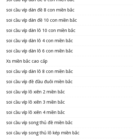
soi cầu víp dàn đề 8 con miền bắc
soi cầu víp dàn đề 10 con miền bắc
soi cầu víp dàn lô 10 con miền bắc
soi cầu víp dàn lô 4 con miền bắc
soi cầu víp dàn lô 6 con miền bắc
Xs miền bắc cao cấp
soi cầu víp dàn lô 8 con miền bắc
soi cầu víp đề đầu đuôi miền bắc
soi cầu víp lô xiên 2 miền bắc
soi cầu víp lô xiên 3 miền bắc
soi cầu víp lô xiên 4 miền bắc
soi cầu víp song thủ đề miền bắc
soi cầu víp song thủ lô kép miền bắc