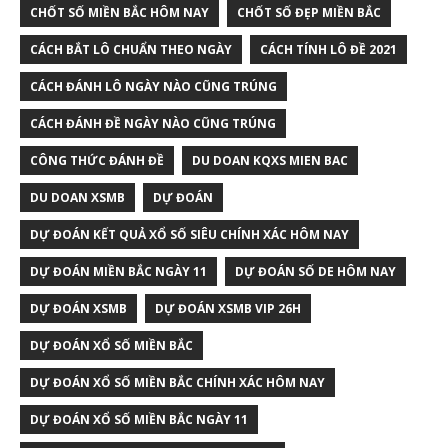
CHỐT SỐ MIỀN BẮC HÔM NAY
CHỐT SỐ ĐẸP MIỀN BẮC
CÁCH BẮT LÔ CHUẨN THEO NGÀY
CÁCH TÍNH LÔ ĐỀ 2021
CÁCH ĐÁNH LÔ NGÀY NÀO CŨNG TRÚNG
CÁCH ĐÁNH ĐỀ NGÀY NÀO CŨNG TRÚNG
CÔNG THỨC ĐÁNH ĐỀ
DU DOAN KQXS MIEN BAC
DU DOAN XSMB
DỰ ĐOÁN
DỰ ĐOÁN KẾT QUẢ XỔ SỐ SIÊU CHÍNH XÁC HÔM NAY
DỰ ĐOÁN MIỀN BẮC NGÀY 11
DỰ ĐOÁN SỐ DE HÔM NAY
DỰ ĐOÁN XSMB
DỰ ĐOÁN XSMB VIP 26H
DỰ ĐOÁN XỔ SỐ MIỀN BẮC
DỰ ĐOÁN XỔ SỐ MIỀN BẮC CHÍNH XÁC HÔM NAY
DỰ ĐOÁN XỔ SỐ MIỀN BẮC NGÀY 11