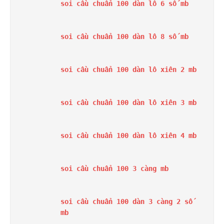
soi cầu chuẩn 100 dàn 3 càng 2 số 