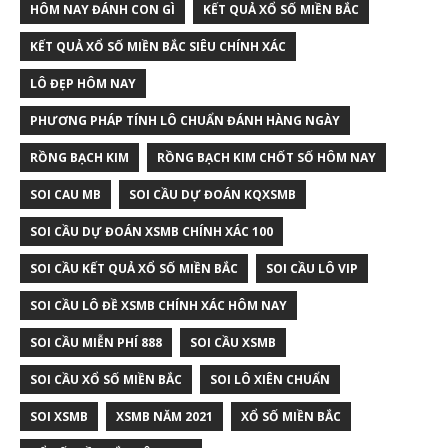
HÔM NAY ĐÁNH CON GÌ
KẾT QUẢ XỔ SỐ MIỀN BẮC
KẾT QUẢ XỔ SỐ MIỀN BẮC SIÊU CHÍNH XÁC
LÔ ĐẸP HÔM NAY
PHƯƠNG PHÁP TÍNH LÔ CHUẨN ĐÁNH HÀNG NGÀY
RỒNG BẠCH KIM
RỒNG BẠCH KIM CHỐT SỐ HÔM NAY
SOI CAU MB
SOI CẦU DỰ ĐOÁN KQXSMB
SOI CẦU DỰ ĐOÁN XSMB CHÍNH XÁC 100
SOI CẦU KẾT QUẢ XỔ SỐ MIỀN BẮC
SOI CẦU LÔ VIP
SOI CẦU LÔ ĐỀ XSMB CHÍNH XÁC HÔM NAY
SOI CẦU MIỄN PHÍ 888
SOI CẦU XSMB
SOI CẦU XỔ SỐ MIỀN BẮC
SOI LÔ XIÊN CHUẨN
SOI XSMB
XSMB NĂM 2021
XỔ SỐ MIỀN BẮC