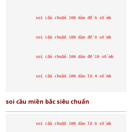
soi cầu miền bắc siêu chuẩn