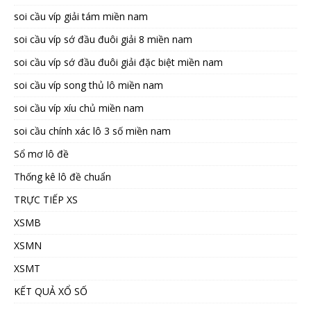
soi cầu víp giải tám miền nam
soi cầu víp sớ đầu đuôi giải 8 miền nam
soi cầu víp sớ đầu đuôi giải đặc biệt miền nam
soi cầu víp song thủ lô miền nam
soi cầu víp xíu chủ miền nam
soi cầu chính xác lô 3 số miền nam
Sổ mơ lô đề
Thống kê lô đề chuẩn
TRỰC TIẾP XS
XSMB
XSMN
XSMT
KẾT QUẢ XỔ SỐ