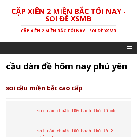
CẶP XIÊN 2 MIỀN BẮC TỐI NAY -
SOI ĐỀ XSMB
CẶP XIÊN 2 MIỀN BẮC TỐI NAY - SOI ĐỀ XSMB
cầu dàn đề hôm nay phú yên
soi cầu miền bắc cao cấp
soi cầu chuẩn 100 bạch thủ lô 2 