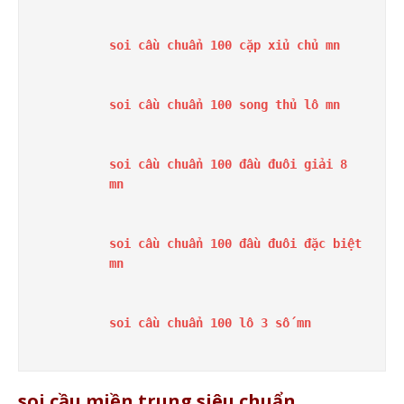
soi cầu chuẩn 100 đầu đuôi giải 8 
soi cầu chuẩn 100 đầu đuôi đặc biệt 
soi cầu miền trung siêu chuẩn