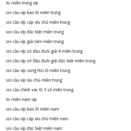
Xs miền trung víp
soi cầu víp bao lô miền trung
soi cầu víp cặp xíu chủ miền trung
soi cầu víp đặc biệt miền trung
soi cầu víp giải tám miền trung
soi cầu víp sớ đầu đuôi giải 8 miền trung
soi cầu víp sớ đầu đuôi giải đặc biệt miền trung
soi cầu víp song thủ lô miền trung
soi cầu víp xíu chủ miền trung
soi cầu chính xác lô 3 số miền trung
Xs miền nam víp
soi cầu víp bao lô miền nam
soi cầu víp cặp xíu chủ miền nam
soi cầu víp đặc biệt miền nam