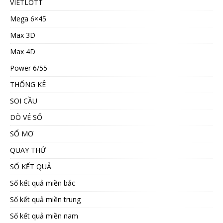
VIETLOTT
Mega 6×45
Max 3D
Max 4D
Power 6/55
THỐNG KÊ
SOI CẦU
DÒ VÉ SỐ
SỔ MƠ
QUAY THỬ
SỐ KẾT QUẢ
Số kết quả miền bắc
Số kết quả miền trung
Số kết quả miền nam